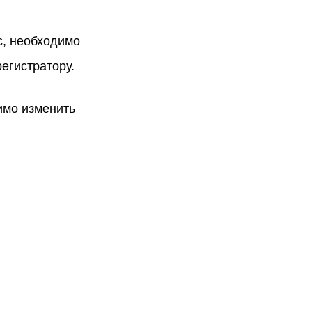
с, необходимо
егистратору.
имо изменить