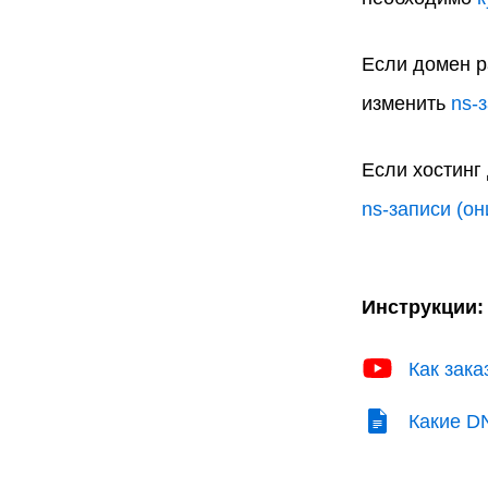
Если домен р
изменить
ns-
Если хостинг
ns-записи (о
Инструкции:
Как зака
Какие D